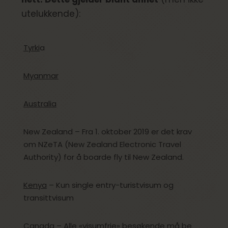
utelukkende):
Tyrki
a
Myanmar
Australia
New Zealand – Fra 1. oktober 2019 er det krav
om NZeTA (New Zealand Electronic Travel
Authority) for å boarde fly til New Zealand.
Kenya
– Kun single entry-turistvisum og
transittvisum
Canada
– Alle «visumfrie» besøkende må be