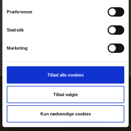
Overskuddet går til
Tilgang til 24 timers
Præferencer
KFUK-KFUM
nødtelefon
Statistik
Marketing
Mulighet for CO2- og
klimakompensasjon
Tillad alle cookies
Tillad valgte
Kun nødvendige cookies