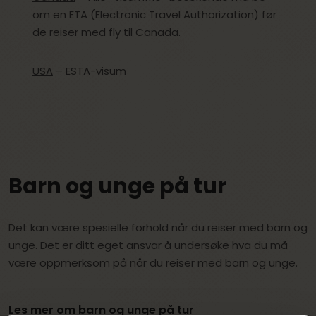
om en ETA (Electronic Travel Authorization) før
de reiser med fly til Canada.
USA
– ESTA-visum
Barn og unge på tur
Det kan være spesielle forhold når du reiser med barn og
unge. Det er ditt eget ansvar å undersøke hva du må
være oppmerksom på når du reiser med barn og unge.
Les mer om barn og unge på tur