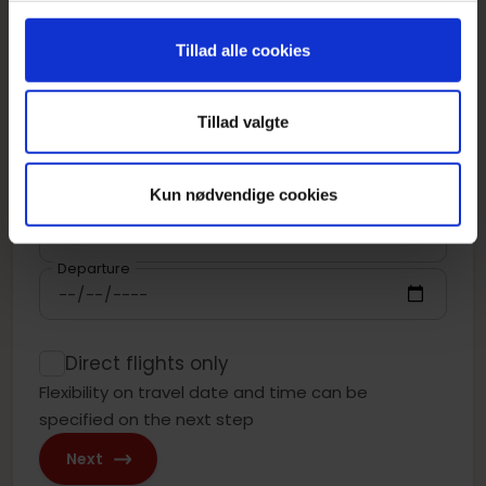
NO
Tillad alle cookies
One way
Return
Multi stop
Tillad valgte
From
Kun nødvendige cookies
To
Departure
Direct flights only
Flexibility on travel date and time can be
specified on the next step
Next