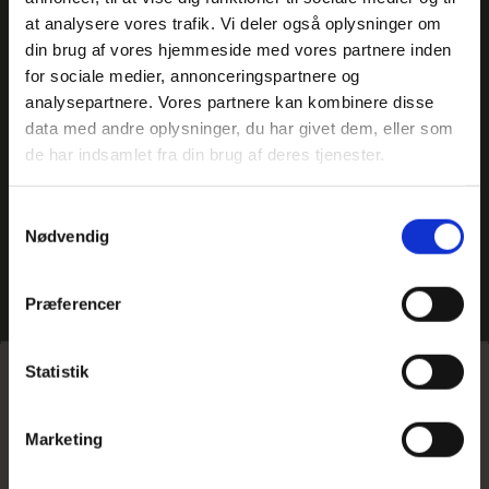
at analysere vores trafik. Vi deler også oplysninger om
din brug af vores hjemmeside med vores partnere inden
for sociale medier, annonceringspartnere og
analysepartnere. Vores partnere kan kombinere disse
data med andre oplysninger, du har givet dem, eller som
de har indsamlet fra din brug af deres tjenester.
Samtykkevalg
Nødvendig
Præferencer
Hjem
>
Travel Request – 2 NO
Statistik
Travel Request – 2
Marketing